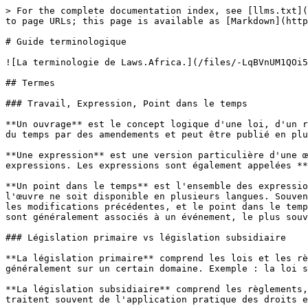
> For the complete documentation index, see [llms.txt](
to page URLs; this page is available as [Markdown](http
# Guide terminologique

![La terminologie de Laws.Africa.](/files/-LqBVnUM1QOi5
## Termes

### Travail, Expression, Point dans le temps

**Un ouvrage** est le concept logique d'une loi, d'un r
du temps par des amendements et peut être publié en plu
**Une expression** est une version particulière d'une œ
expressions. Les expressions sont également appelées **
**Un point dans le temps** est l'ensemble des expressio
l'œuvre ne soit disponible en plusieurs langues. Souven
les modifications précédentes, et le point dans le temp
sont généralement associés à un événement, le plus souv
### Législation primaire vs législation subsidiaire

**La législation primaire** comprend les lois et les rè
généralement sur un certain domaine. Exemple : la loi s
**La législation subsidiaire** comprend les règlements,
traitent souvent de l'application pratique des droits e