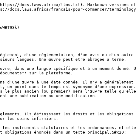
https://docs.laws.africa/llms.txt). Markdown versions of
s://docs.laws.africa/francais/pour-commencer/terminology
oWBT93k)

èglement, d'une réglementation, d'un avis ou d'un autre 
sieurs langues. Une œuvre peut être abrogée à terme.

uvre, dans une langue spécifique et à un moment donné. U
documents** sur la plateforme.

ns d'une œuvre à une date donnée. Il n'y a généralement 
t, un point dans le temps est synonyme d'une expression.
s le plus ancien (ou premier) sera l'œuvre telle qu'elle
ent une publication ou une modification.

glements. Ils définissent les droits et les obligations 
ur les soins infirmiers.

 les instruments statutaires et les ordonnances, et elle
t obligations énoncés dans un texte principal.&#x20;
