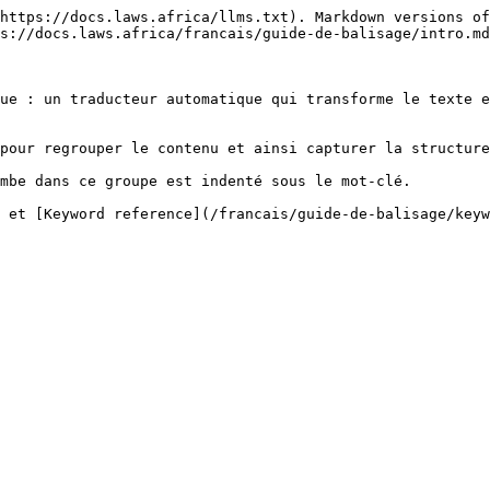
https://docs.laws.africa/llms.txt). Markdown versions of
s://docs.laws.africa/francais/guide-de-balisage/intro.md
ue : un traducteur automatique qui transforme le texte e
pour regrouper le contenu et ainsi capturer la structure
mbe dans ce groupe est indenté sous le mot-clé.

 et [Keyword reference](/francais/guide-de-balisage/keyw