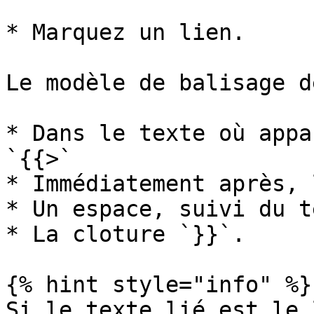
* Marquez un lien.

Le modèle de balisage d
* Dans le texte où appa
`{{>`

* Immédiatement après, 
* Un espace, suivi du t
* La cloture `}}`.

{% hint style="info" %}

Si le texte lié est le 