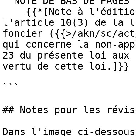
  NOTE DE BAS DE PAGES *

    {{*[Note à l'édition officielle de 1991 : Voir 
l'article 10(3) de la l
foncier ({{>/akn/sc/act
qui concerne la non-app
23 du présente loi aux 
vertu de cette loi.]}}

```

## Notes pour les révise
Dans l'image ci-dessous