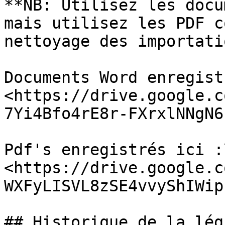
**NB: Utilisez les docu
mais utilisez les PDF c
nettoyage des importati
Documents Word enregist
<https://drive.google.c
7Yi4Bfo4rE8r-FXrxlNNgN6
Pdf's enregistrés ici :\
<https://drive.google.c
WXFyLISVL8zSE4vvyShIWip
## Historique de la lég