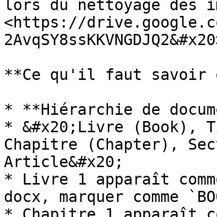
lors du nettoyage des i
<https://drive.google.c
2AvqSY8ssKKVNGDJQ2&#x20>
**Ce qu'il faut savoir 
* **Hiérarchie de docum
* &#x20;Livre (Book), T
Chapitre (Chapter), Sec
Article&#x20;

* Livre 1 apparaît comm
docx, marquer comme `BO
* Chapitre 1 apparaît c