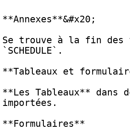
**Annexes**&#x20;

Se trouve à la fin des 
`SCHEDULE`.

**Tableaux et formulair
**Les Tableaux** dans d
importées.

**Formulaires**
