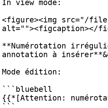
In view mode:

<figure><img src="/file
alt=""><figcaption></fi
**Numérotation irréguli
annotation à insérer**&
Mode édition:

```bluebell

{{*[Attention: numérota
```
