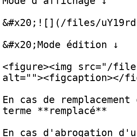
Mode d'affichage ↓

&#x20;![](/files/uY19rd
&#x20;Mode édition ↓

<figure><img src="/file
alt=""><figcaption></fi
En cas de remplacement 
terme **remplacé**

En cas d'abrogation d'u