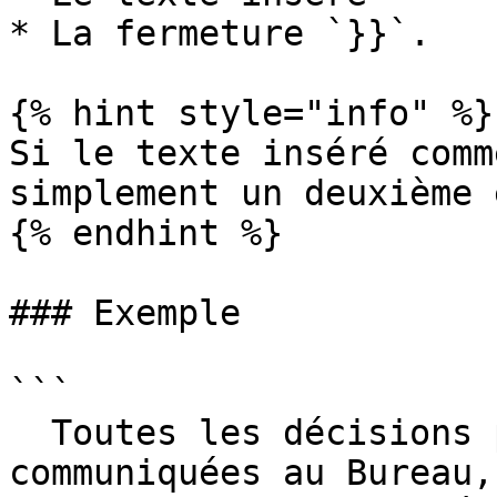
* La fermeture `}}`.

{% hint style="info" %}

Si le texte inséré comm
simplement un deuxième 
{% endhint %}

### Exemple

```

  Toutes les décisions prises devraient être 
communiquées au Bureau,