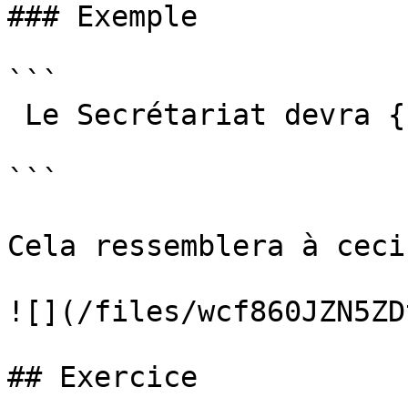
### Exemple

```

 Le Secrétariat devra {{- consulter}}

```

Cela ressemblera à ceci
![](/files/wcf860JZN5ZD
## Exercice
