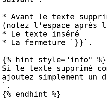
* Avant le texte supprim
(notez l'espace après l
* Le texte inséré

* La fermeture `}}`.

{% hint style="info" %}

Si le texte supprimé co
ajoutez simplement un d
`.

{% endhint %}
